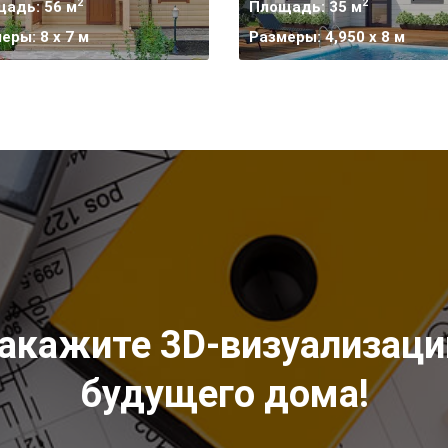
2
2
адь: 56 м
Площадь: 35 м
еры: 8 х 7 м
Размеры: 4,950 х 8 м
акажите 3D-визуализац
будущего дома!