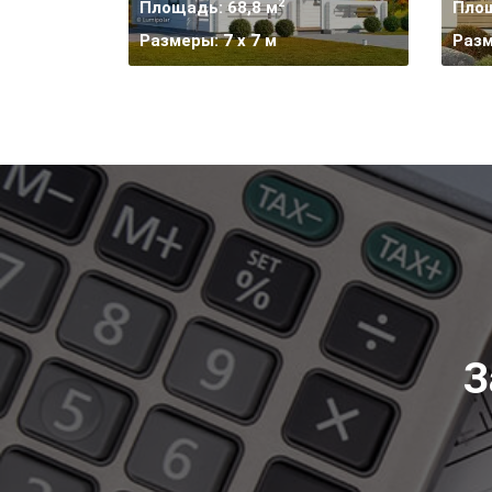
2
Площадь: 68,8 м
Площ
Размеры: 7 х 7 м
Разм
З