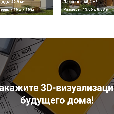
2
2
адь: 42,9 м
Площадь: 65,4 м
еры: 7,16 х 7,16 м
Размеры: 13,06 x 8,58 м
акажите 3D-визуализац
будущего дома!