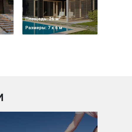
2
Площадь: 26 м
Размеры: 7 х 6 м
И